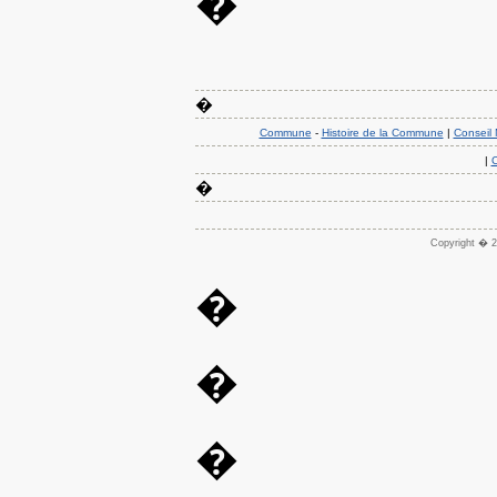
�
�
Commune
-
Histoire de la Commune
|
Conseil 
|
C
�
Copyright � 2
�
�
�