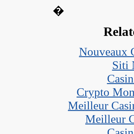
�
Relat
Nouveaux C
Siti
Casin
Crypto Monn
Meilleur Casi
Meilleur 
Casin