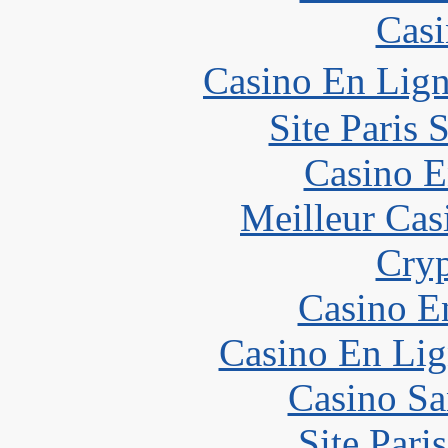
Casi
Casino En Lign
Site Paris 
Casino E
Meilleur Cas
Cryp
Casino E
Casino En Lig
Casino S
Site Pari