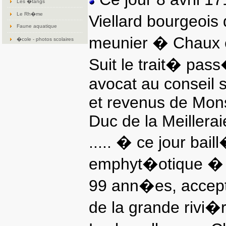
Les �tangs
Le Rh�me
Viellard bourgeoi
Faune aquatique
meunier � Chaux e
�cole - photos scolaires
Suit le trait� pas
avocat au conseil 
et revenus de Mons
Duc de la Meillerai
..... � ce jour bail
emphyt�otique �
99 ann�es, accepta
de la grande rivi�r