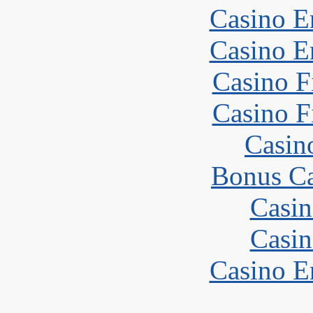
Casino E
Casino E
Casino F
Casino F
Casin
Bonus Ca
Casin
Casin
Casino E