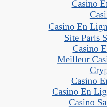
Casino E
Casi
Casino En Lign
Site Paris 
Casino E
Meilleur Cas
Cryp
Casino E
Casino En Lig
Casino S