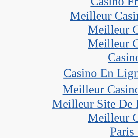
Casino F
Meilleur Casi
Meilleur 
Meilleur 
Casin
Casino En Lign
Meilleur Casin
Meilleur Site De 
Meilleur 
Paris